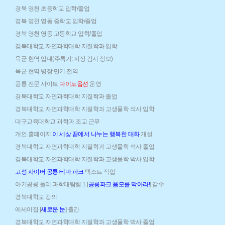
경북 영천 초등학교 입학/졸업
경북 영천 영동 중학교 입학/졸업
경북 영천 영동 고등학교 입학/졸업
경북대학교 자연과학대학 지질학과 입학
육군 현역 입대(주특기: 지상 감시 정보)
육군 현역 병장 만기 전역
공룡 전문 사이트
다이노옵션
운영
경북대학교 자연과학대학 지질학과 졸업
경북대학교 자연과학대학 지질학과 고생물학 석사 입학
대구교육대학교 과학과 조교 근무
개인 홈페이지
이 세상 끝에서 나누는 행복한 대화
개설
경북대학교 자연과학대학 지질학과 고생물학 석사 졸업
경북대학교 자연과학대학 지질학과 고생물학 박사 입학
고성 사이버 공룡 테마 파크
텍스트 작업
아기공룡 둘리 과학대탐험 1 [
공룡파크 음모를 막아라!
] 감수
경북대학교 강의
에세이집 [
새로운 눈
] 출간
경북대학교 자연과학대학 지질학과 고생물학 박사 졸업