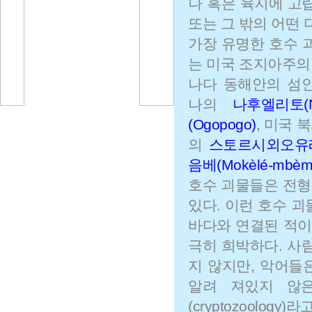
나 혹은 육지에 고립
또는 그 밖의 어떤 
가장 유명한 호수
는 미국 조지아주
나다 동해안의 섬인 
나의
나후엘리토(Nah
(Ogopogo)
, 미국
의
스토르시외오유레트(S
음베(Mokèlé-mbèm
호수 괴물들은 전형
있다. 이런 호수 
바다와 연결된 적이
극히 희박하다. 사
지 않지만, 악어들
알려 져있지 않
(cryptozoology)라