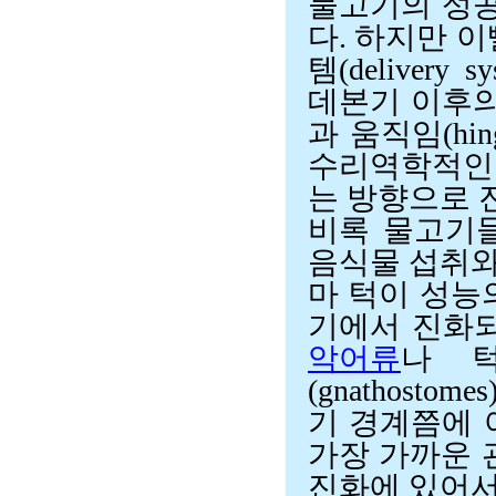
물고기의 성공
다. 하지만 
템(deliver
데본기 이후의 
과 움직임(hi
수리역학적인
는 방향으로 
비록 물고기
음식물 섭취와
마 턱이 성능
기에서 진화
악어류
나 
(gnathos
기 경계쯤에 
가장 가까운 
진화에 있어서