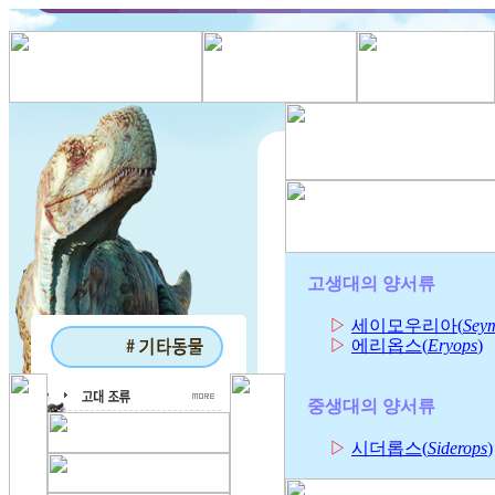
고생대의 양서류
▷
세이모우리아(
Sey
▷
에리옵스(
Eryops
)
중생대의 양서류
▷
시더롭스(
Siderops
)