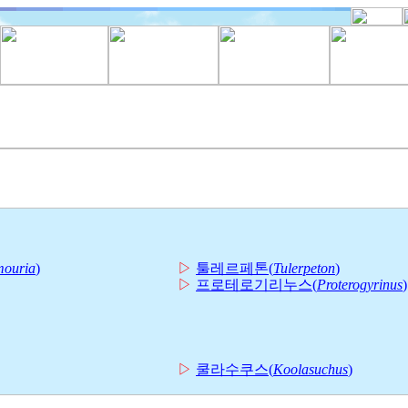
mouria
)
▷
툴레르페톤(
Tulerpeton
)
▷
프로테로기리누스(
Proterogyrinus
)
▷
쿨라수쿠스(
Koolasuchus
)