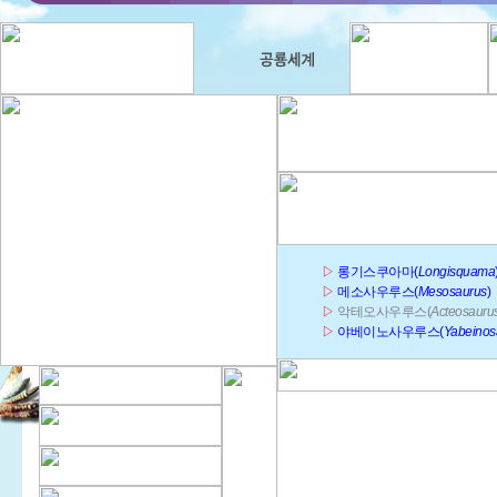
▷
롱기스쿠아마(
Longisquama
▷
메소사우루스(
Mesosaurus
)
▷
악테오사우루스(
Acteosauru
▷
야베이노사우루스(
Yabeinos