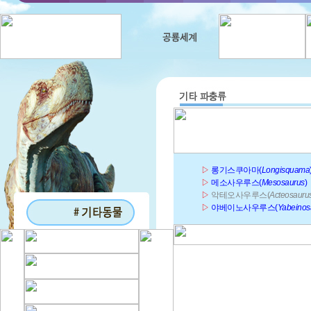
▷
롱기스쿠아마(
Longisquama
▷
메소사우루스(
Mesosaurus
)
▷
악테오사우루스(
Acteosauru
▷
야베이노사우루스(
Yabeinos