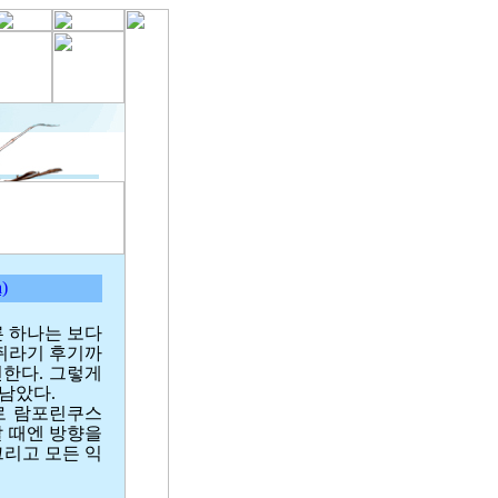
)
른 하나는 보다
쥐라기 후기까
한다. 그렇게
남았다.
로 람포린쿠스
날 때엔 방향을
그리고 모든 익