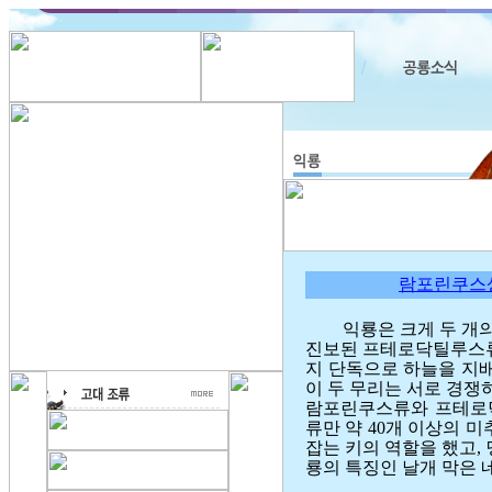
람포린쿠스상과(
익룡은 크게 두 개
진보된 프테로닥틸루스류
지 단독으로 하늘을 지
이 두 무리는 서로 경
람포린쿠스류와 프테로닥
류만 약 40개 이상의 
잡는 키의 역할을 했고,
룡의 특징인 날개 막은 