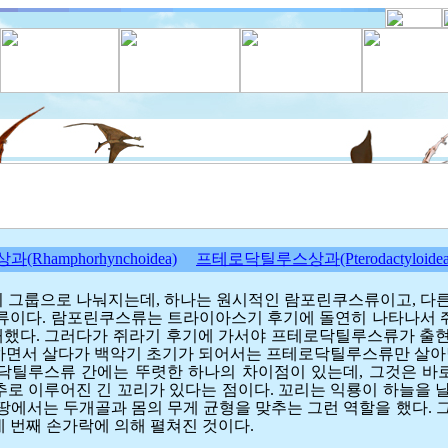
Rhamphorhynchoidea)
프테로닥틸루스상과(Pterodactyloidea
의 그룹으로 나눠지는데, 하나는 원시적인 람포린쿠스류이고, 다
이다. 람포린쿠스류는 트라이아스기 후기에 돌연히 나타나서 
배했다. 그러다가 쥐라기 후기에 가서야 프테로닥틸루스류가 출현
쟁하면서 살다가 백악기 초기가 되어서는 프테로닥틸루스류만 살아
틸루스류 간에는 뚜렷한 하나의 차이점이 있는데, 그것은 바
미추로 이루어진 긴 꼬리가 있다는 점이다. 꼬리는 익룡이 하늘을 
 땅에서는 두개골과 몸의 무게 균형을 맞추는 그런 역할을 했다. 
네 번째 손가락에 의해 펼쳐진 것이다.