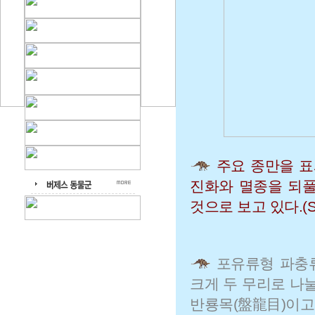
주요 종만을 표
진화와 멸종을 되
것으로 보고 있다.(Sou
포유류형 파충류(m
크게 두 무리로 나
반룡목(盤龍目)이고,