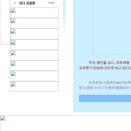
주요 종만을 표시. 포유류
포유류가 탄생한 것으로 보고 있다.(Sour
포유류형 파충류(mammal-li
형 파충류 무리가 반룡목(盤龍目)이고