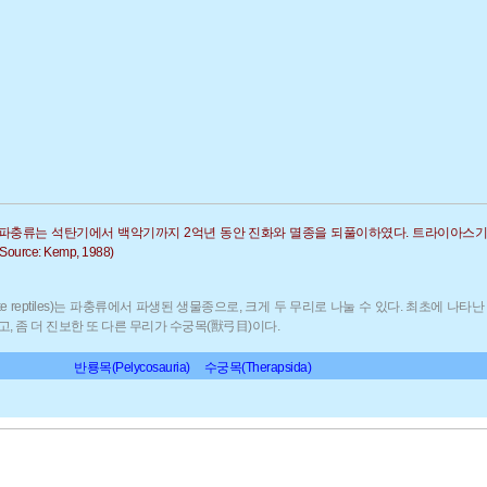
형 파충류는 석탄기에서 백악기까지 2억년 동안 진화와 멸종을 되풀이하였다. 트라이아스
ce: Kemp, 1988)
ke reptiles)는 파충류에서 파생된 생물종으로, 크게 두 무리로 나눌 수 있다. 최초에 나
, 좀 더 진보한 또 다른 무리가 수궁목(獸弓目)이다.
반룡목(Pelycosauria)
수궁목(Therapsida)