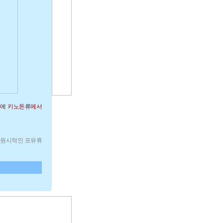
기에 키노돈류에서
타난 원시적인 포유류