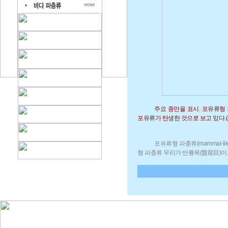
주요 종만을 표시. 포유류
포유류가 탄생한 것으로 보고 있다.(Sour
포유류형 파충류(mammal-li
형 파충류 무리가 반룡목(盤龍目)이고