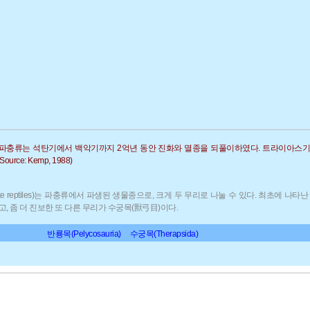
형 파충류는 석탄기에서 백악기까지 2억년 동안 진화와 멸종을 되풀이하였다. 트라이아스
ce: Kemp, 1988)
ke reptiles)는 파충류에서 파생된 생물종으로, 크게 두 무리로 나눌 수 있다. 최초에 나
, 좀 더 진보한 또 다른 무리가 수궁목(獸弓目)이다.
반룡목(Pelycosauria)
수궁목(Therapsida)