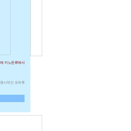
기에 키노돈류에서
타난 원시적인 포유류