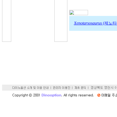
Xenotarsosaurus
(제노타