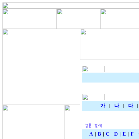
가
|
나
|
다
A
|
B
|
C
|
D
|
E
|
F
|