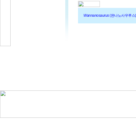
Wannanosaurus
(완나노사우루스