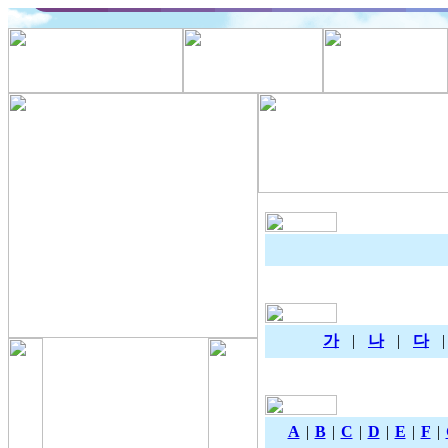
가
|
나
|
다
A
|
B
|
C
|
D
|
E
|
F
|