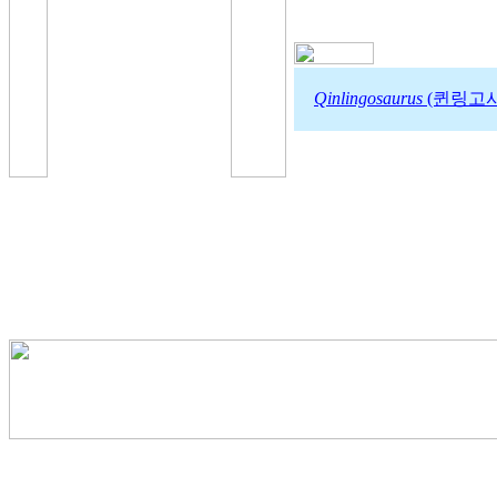
Qinlingosaurus
(퀸링고