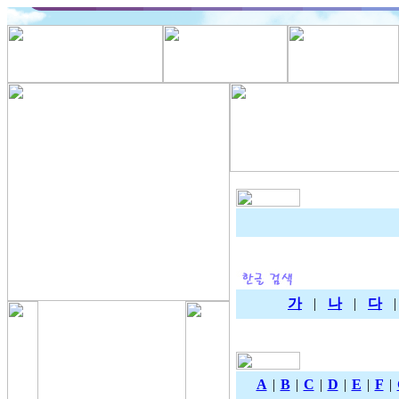
가
|
나
|
다
A
|
B
|
C
|
D
|
E
|
F
|