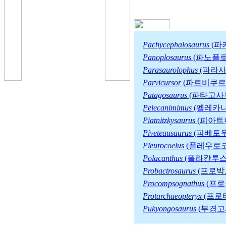
Pachycephalosaurus
(파
Panoplosaurus
(파노플
Parasaurolophus
(파라
Parvicursor
(파르비쿠르
Patagosaurus
(파타고사
Pelecanimimus
(펠레카
Piatnitzkysaurus
(피아트
Piveteausaurus
(피베토
Pleurocoelus
(플레우로
Polacanthus
(폴라칸투스
Probactrosaurus
(프로박
Procompsognathus
(프
Protarchaeopteryx
(프로
Pukyongosaurus
(부경고