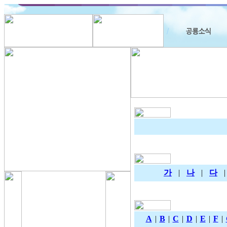
가
|
나
|
다
A
|
B
|
C
|
D
|
E
|
F
|