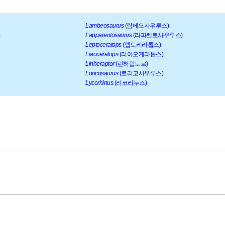
Lambeosaurus
(람베오사우루스)
Lapparentosaurus
(라파렌토사우루스)
Leptoceratops
(렙토케라톱스)
Liaoceratops
(리아오케라톱스)
Linheraptor
(린허랍토르)
Loricosaurus
(로리코사우루스)
Lycorhinus
(리코리누스)