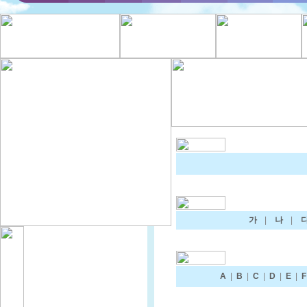
가
|
나
|
A
|
B
|
C
|
D
|
E
|
F