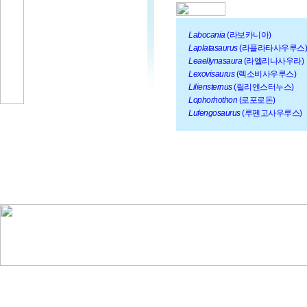
Labocania
(라보카니아)
Laplatasaurus
(라플라타사우루스)
Leaellynasaura
(라엘리나사우라)
Lexovisaurus
(렉소비사우루스)
Liliensternus
(릴리엔스터누스)
Lophorhothon
(로포로돈)
Lufengosaurus
(루펜고사우루스)