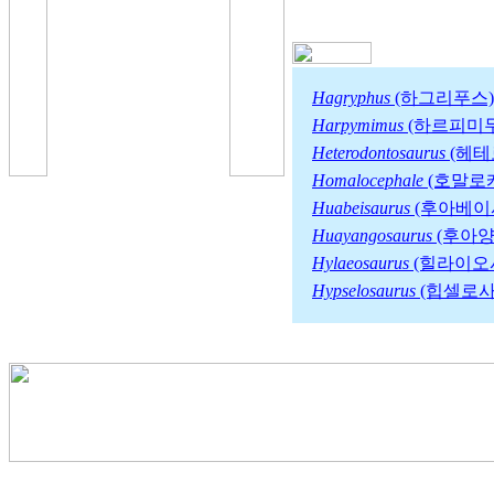
Hagryphus
(하그리푸스)
Harpymimus
(하르피미
Heterodontosaurus
(헤테
Homalocephale
(호말로
Huabeisaurus
(후아베이
Huayangosaurus
(후아
Hylaeosaurus
(힐라이오
Hypselosaurus
(힙셀로사