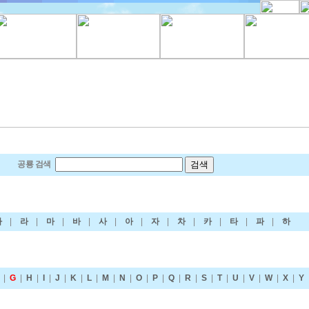
공룡 검색
다
|
라
|
마
|
바
|
사
|
아
|
자
|
차
|
카
|
타
|
파
|
하
|
G
|
H
|
I
|
J
|
K
|
L
|
M
|
N
|
O
|
P
|
Q
|
R
|
S
|
T
|
U
|
V
|
W
|
X
|
Y