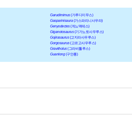
Garudimimus
(가루디미무스)
Gasparinisaura
(가스파리니사우라)
Genyodectes
(게뇨덱테스)
Giganotosaurus
(기가노토사우루스)
Gojirasaurus
(고지라사우루스)
Gorgosaurus
(고르고사우루스)
Gravitholus
(그라비톨루스)
Guanlong
(구안롱)