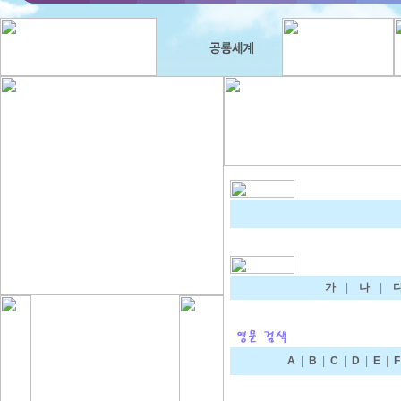
가
|
나
|
A
|
B
|
C
|
D
|
E
|
F