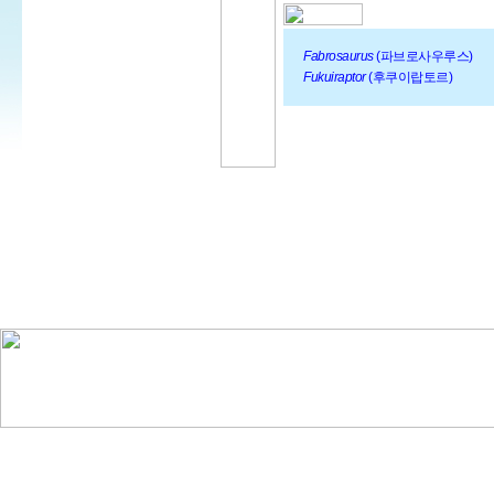
Fabrosaurus
(파브로사우루스)
Fukuiraptor
(후쿠이랍토르)