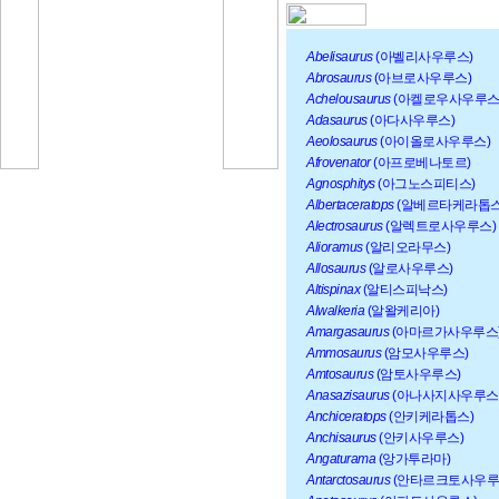
Abelisaurus
(아벨리사우루스)
Abrosaurus
(아브로사우루스)
Achelousaurus
(아켈로우사우루스
Adasaurus
(아다사우루스)
Aeolosaurus
(아이올로사우루스)
Afrovenator
(아프로베나토르)
Agnosphitys
(아그노스피티스)
Albertaceratops
(알베르타케라톱스
Alectrosaurus
(알렉트로사우루스)
Alioramus
(알리오라무스)
Allosaurus
(알로사우루스)
Altispinax
(알티스피낙스)
Alwalkeria
(알왈케리아)
Amargasaurus
(아마르가사우루스
Ammosaurus
(암모사우루스)
Amtosaurus
(암토사우루스)
Anasazisaurus
(아나사지사우루스
Anchiceratops
(안키케라톱스)
Anchisaurus
(안키사우루스)
Angaturama
(앙가투라마)
Antarctosaurus
(안타르크토사우루