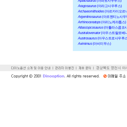
Apatosaurus
(아파토사우루스)
Aragosaurus
(아라고사우루스)
Archaeornithoides
(아르카이오르
Argentinosaurus
(아르젠티노사우
Arrhinoceratops
(아리노케라톱스)
Atlascopcosaurus
(아틀라스콥코사
Australovenator
(아우스트랄로베나
Austrosaurus
(아우스트로사우루스
Avimimus
(아비미무스)