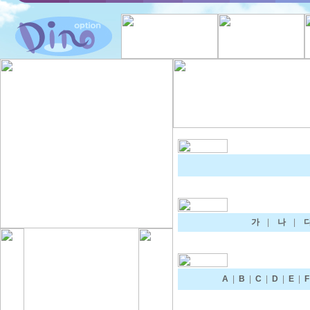
가
|
나
|
A
|
B
|
C
|
D
|
E
|
F