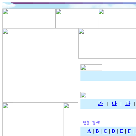
가
|
나
|
다
A
|
B
|
C
|
D
|
E
|
F
|