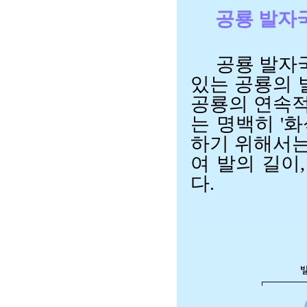
공룡 발자
공룡 발자국
있는 공룡의 
공룡의 연속적
는 명백히 '
하기 위해서는
여 발의 길이
다.