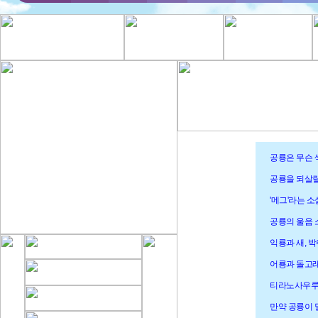
공룡은 무슨
공룡을 되살릴
'메그'라는 
공룡의 울음 
익룡과 새, 
어룡과 돌고
티라노사우루
만약 공룡이 