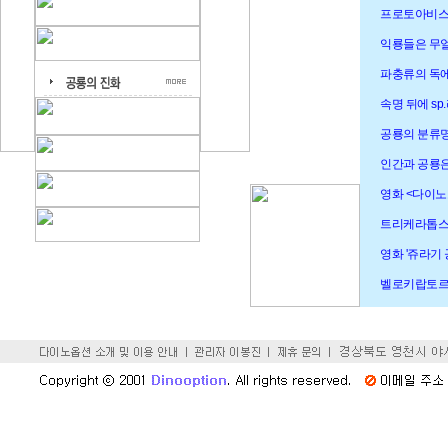
프로토아비스
익룡들은 무얼
파충류의 독에
속명 뒤에 s
공룡의 분류명
인간과 공룡은
영화 <다이노
트리케라톱스의
영화 '쥬라기
벨로키랍토르