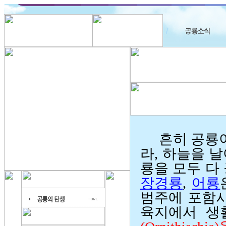
흔히 공룡이
라, 하늘을 
룡을 모두 다
장경룡
,
어룡
범주에 포함시
육지에서 