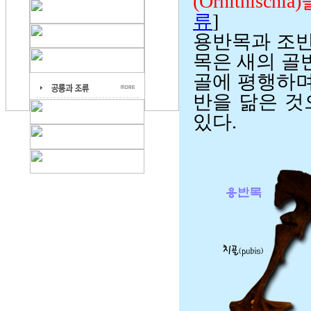
(Ornithisc
류
]
용반목과 조반
목은 새의 골
골에 평행하며
반을 닮은 것
있다.