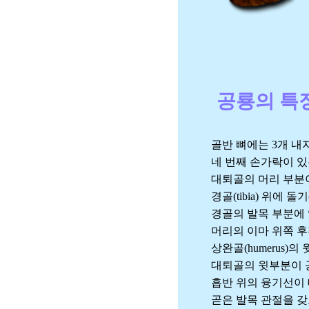
공룡의 특
골반 뼈에는 3개 내지 그
네 번째 손가락이 있
대퇴골의 머리 부분이 
경골(tibia) 위에 돌기(
경골의 발목 부분에 있는
머리의 이마 위쪽 후전두
상완골(humerus)의 윗
대퇴골의 윗부분이 공
흡반 위의 융기선이 
곧은 발목 관절을 갖