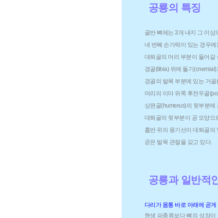
공룡의 특징
골반 뼈에는 3개 내지 그 이상의 천
네 번째 손가락이 있는 경우에
대퇴골의 머리 부분이 들어갈 수 
경골(tibia) 위에 돌기(cnemial
경골의 발목 부분에 있는 거골(as
머리의 이마 위쪽 후전두골(postf
상완골(humerus)의 윗부분에 긴 삼
대퇴골의 윗부분이 공 모양으로
흡반 위의 융기선이 대퇴골의 
곧은 발목 관절을 갖고 있다.
공룡과 일반적
다리가 몸통 바로 아래에 곧게
현생 파충류보다 뼈의 성장이