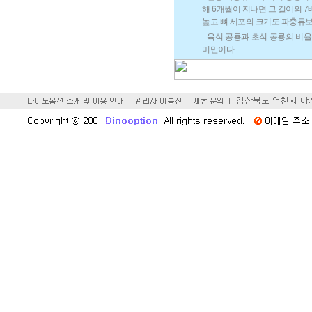
해 6개월이 지나면 그 길이의 7배
높고 뼈 세포의 크기도 파충류
육식 공룡과 초식 공룡의 비율
미만이다.