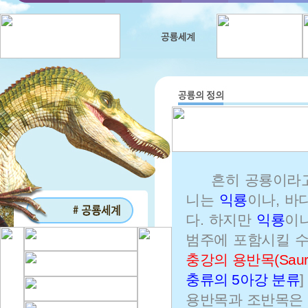
흔히 공룡이라고
니는
익룡
이나, 바
다. 하지만
익룡
이
범주에 포함시킬 수
충강의 용반목(Sauri
충류의 5아강 분류
]
용반목과 조반목은 