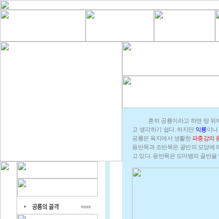
흔히 공룡이라고 하면 땅 위
고 생각하기 쉽다. 하지만
익룡
이
공룡은 육지에서 생활한
파충강의 용반
용반목과 조반목은 골반의 모양에 따
고 있다. 용반목은 도마뱀의 골반을 