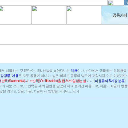
에서 생활하는 것 뿐만 아니라, 하늘을 날아다니는
익룡
이나, 바다에서 생활하는 장경룡을 
나
장경룡
,
어룡
은 모두 공룡이 아니다. 넓은 의미로 공룡의 범주에 포함시킬 수도 있겠지만
목(Saurischia)과 조반목(Ornithischia)을 합쳐서 일컫는 말
이다. [
파충류의 5아강 분류
]
라 나눈 것으로, 조반목은 새의 골반을 닮았다 하여 붙여진 이름으로, 치골이 좌골에 평
닮은 것으로 장골, 좌골, 치골이 세 방향을 나타내고 있다.