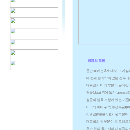
공룡의 특징
골반 뼈에는 3개 내지 그 이상의 천
네 번째 손가락이 있는 경우에
대퇴골의 머리 부분이 들어갈 수 
경골(tibia) 위에 돌기(cnemial
경골의 발목 부분에 있는 거골(as
머리의 이마 위쪽 후전두골(postf
상완골(humerus)의 윗부분에 긴 삼
대퇴골의 윗부분이 공 모양으로
흡반 위의 융기선이 대퇴골의 