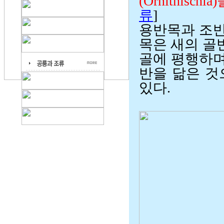
(Ornithisc
류
]
용반목과 조반
목은 새의 골
골에 평행하며
반을 닮은 것
있다.