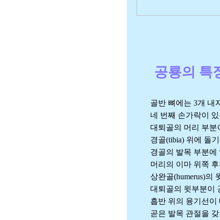
공룡의 특
골반 뼈에는 3개 내지 그
네 번째 손가락이 있
대퇴골의 머리 부분이 
경골(tibia) 위에 돌기(
경골의 발목 부분에 있는
머리의 이마 위쪽 후전두
상완골(humerus)의 윗
대퇴골의 윗부분이 공
흡반 위의 융기선이 
곧은 발목 관절을 갖