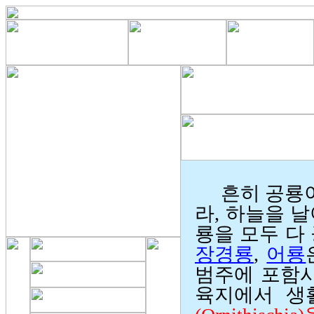
흔히 공룡이
라, 하늘을 
룡을 모두 다
장경룡
,
어룡
범주에 포함시
육지에서 